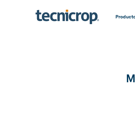
Product
M