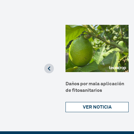
hrips, un pequeño gran
Daños por mala aplicación
eligro
de fitosanitarios
VER NOTICIA
VER NOTICIA