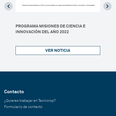
PROGRAMA MISIONES DE CIENCIA E
INNOVACIÓN DEL AÑO 2022
Is
Impor
VER NOTICIA
Contacto
¿Quieres trabajar en Tecnicrop?
Formulario de contacto