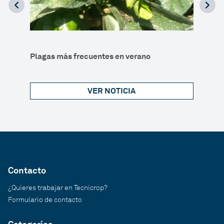
ldos
Ascop
Plagas más frecuentes en verano
en ag
VER NOTICIA
Contacto
¿Quieres trabajar en Tecnicrop?
Formulario de contacto