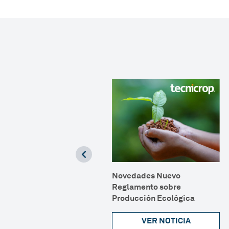
Novedades Nuevo
eguminosas y sus
Reglamento sobre
eneficios para los cultivos
Producción Ecológica
VER NOTICIA
VER NOTICIA