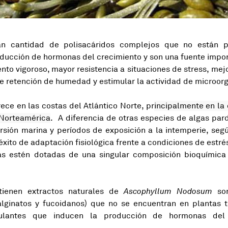
an cantidad de polisacáridos complejos que no están p
roducción de hormonas del crecimiento y son una fuente impo
nto vigoroso, mayor resistencia a situaciones de stress, mej
e retención de humedad y estimular la actividad de microor
rece en las costas del Atlántico Norte, pr
incipalmente en la
 Norteamérica
. A diferencia de otras especies de algas pard
rsión marina y períodos de exposición a la intemperie, segú
xito de adaptación fisiológica frente a condiciones de estrés 
as estén dotadas de una singular composición bioquímica
ienen extractos naturales de
Ascophyllum Nodosum
son
alginatos y fucoidanos) que no se encuentran en plantas t
mulantes que inducen la producción de hormonas del 