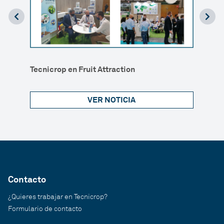
ión
ecos
La ra
Tecnicrop en Fruit Attraction
VER NOTICIA
Contacto
¿Quieres trabajar en Tecnicrop?
Formulario de contacto