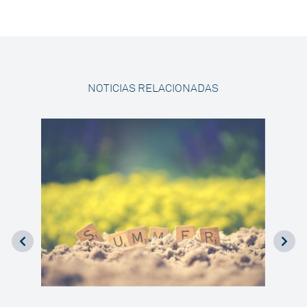
NOTICIAS RELACIONADAS
Misió
 los
Chile